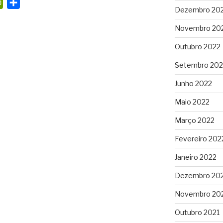
P
S
Dezembro 20
r
h
i
a
Novembro 20
n
r
Outubro 2022
t
e
Setembro 202
F
r
Junho 2022
i
Maio 2022
e
n
Março 2022
d
Fevereiro 202
l
Janeiro 2022
y
Dezembro 20
Novembro 20
Outubro 2021