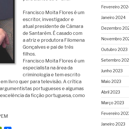
l
Fevereiro 202
Francisco Moita Flores é um
y
Janeiro 2024
escritor, investigador e
atual presidente de Câmara
Dezembro 20
de Santarém. É casado com
Novembro 20
a atriz e produtora Filomena
Gonçalves e pai de três
Outubro 2023
filhos.
Setembro 202
Francisco Moita Flores é um
especialista na área da
Junho 2023
criminologia e tem escrito
Maio 2023
m livro quer para televisão. A crítica
 argumentistas portugueses e algumas
Abril 2023
 excelência da ficção portuguesa, como
Março 2023
Fevereiro 202
IPEM
Janeiro 2023