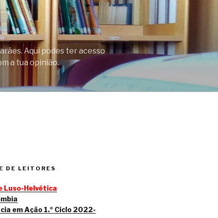
arães. Aqui podes ter acesso
om a tua opinião.
 DE LEITORES
 Luso-Helvética
ombia
cia em Ação 1.º Ciclo 2022-