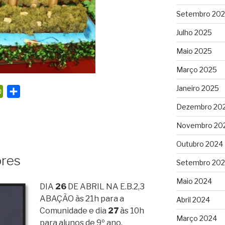
Setembro 20
Julho 2025
Maio 2025
Março 2025
Janeiro 2025
P
S
r
h
Dezembro 20
i
a
Novembro 20
n
r
t
e
Outubro 2024
F
ores
Setembro 20
r
Maio 2024
i
DIA
26
DE ABRIL NA E.B.2,3
e
ABAÇÃO às 21h para a
Abril 2024
n
Comunidade e dia
27
às 10h
Março 2024
d
para alunos de 9º ano.