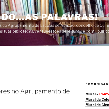
DO…AS PALAVRAS!
cas do Agrupamento de Escolas de Abação, concelho de Guim
s tuas bibliotecas, ver sugestões de leitura… e contribuir c
COMUNIDADE
lores no Agrupamento de
Mural –
Ponte
Mural da Col
Mural de Ciên