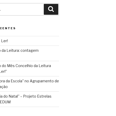
Pesquisar
ECENTES
 Ler!
 da Leitura: contagem
do Mês Concelhio da Leitura
er!”
Fora da Escola” no Agrupamento de
ação
ia do Natal” – Projeto Estrelas
 AEDUM