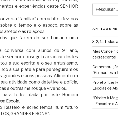
Pesquisar
mentos e experiências deste SENHOR
por:
conversa “familiar” com adultos fez-nos
ir sobre o tempo e o espaço, sobre as
ARTIGOS R
s afetos e as relações.
órias que fazem do ser humano uma
3, 2, 1…Todos a
ma conversa com alunos de 9º ano,
Mês Concelhio
ste senhor conseguiu arrancar destes
decrescente!
tou a sua escrita e o seu entusiasmo,
Comemoração 
ando a sua plateia para perseguirem os
“Guimarães a L
s, grandes e boas pessoas. Alimentou a
sua atividade como detetive e polícia,
Projeto “Ler 
as e outras menos que vivenciou.
Escolas de Ab
, para todos, dada por este Homem
“Direito à Mag
sa Escola.
d’Encantar e
 Restelo e acreditemos num futuro
BELOS, GRANDES E BONS”.