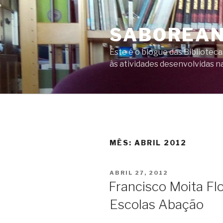
Saltar
para
SABOREAN
o
conteúdo
Este é o blogue das Bibliote
às atividades desenvolvidas na
MÊS:
ABRIL 2012
PUBLICADO
ABRIL 27, 2012
EM
Francisco Moita F
Escolas Abação