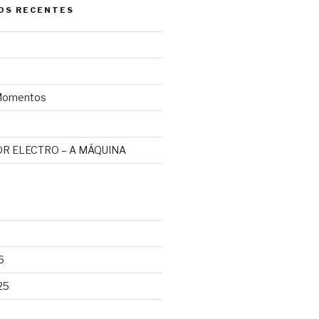
OS RECENTES
omentos
R ELECTRO – A MÁQUINA
6
25