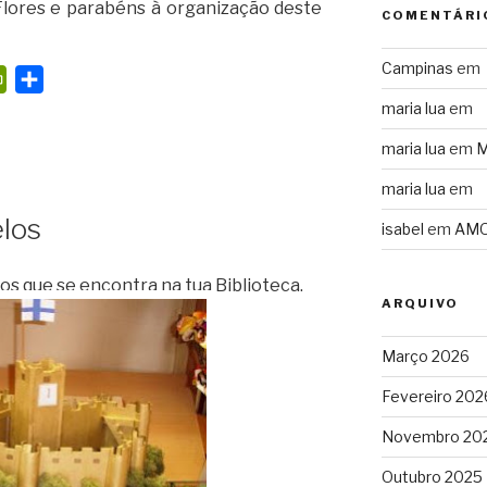
Flores e parabéns à organização deste
COMENTÁRI
Campinas
em
P
S
r
h
maria lua
em
i
a
maria lua
em
M
n
r
maria lua
em
t
e
F
los
isabel
em
AMO
r
i
los que se encontra na tua Biblioteca.
e
ARQUIVO
n
Março 2026
d
l
Fevereiro 202
y
Novembro 20
Outubro 2025