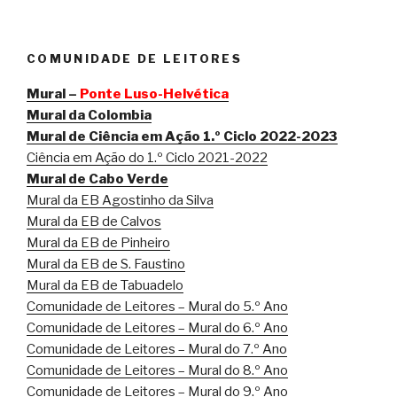
a
w
i
m
h
e
r
h
c
i
n
a
a
l
i
a
e
t
t
i
t
e
n
r
COMUNIDADE DE LEITORES
b
t
e
l
s
g
t
e
o
e
r
A
r
F
Mural –
Ponte Luso-Helvética
o
r
e
p
a
r
Mural da Colombia
Mural de Ciência em Ação 1.º Ciclo 2022-2023
k
s
p
m
i
Ciência em Ação do 1.º Ciclo 2021-2022
t
e
Mural de Cabo Verde
n
Mural da EB Agostinho da Silva
d
Mural da EB de Calvos
l
Mural da EB de Pinheiro
y
Mural da EB de S. Faustino
Mural da EB de Tabuadelo
Comunidade de Leitores – Mural do 5.º Ano
Comunidade de Leitores – Mural do 6.º Ano
Comunidade de Leitores – Mural do 7.º Ano
Comunidade de Leitores – Mural do 8.º Ano
Comunidade de Leitores – Mural do 9.º Ano