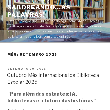
Saltar
SABOREANDO…AS
para
PALAVRAS!
o
conteúdo
Este é o blogue das Bibliotecas do Agrupamento de Escolas
de Abação, concelho de Guimarães. Aqui podes ter acesso às
atividades desenvolvidas nas tuas bibliotecas, ver sugestões
de leitura… e contribuir com a tua opinião.
MÊS:
SETEMBRO 2025
PUBLICADO
SETEMBRO 30, 2025
EM
Outubro: Mês Internacional da Biblioteca
Escolar 2025
“Para além das estantes: IA,
bibliotecas e o futuro das histórias”