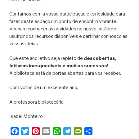
Contamos com a vossa participação e curiosidade para
fazer deste espaço um ponto de encontro vibrante.
Venham conhecer as novidades no nosso catálogo,
usufruir dos recursos disponíveis e partilhar connosco as
vossas ideias.
Que este ano letivo seja repleto de
descobertas,
leituras inesquecíveis e muitos sucessos
!
A biblioteca está de portas abertas para vos receber.
Com votos de um excelente ano,
A professora bibliotecária
Isabel Monteiro
F
T
P
E
W
T
P
S