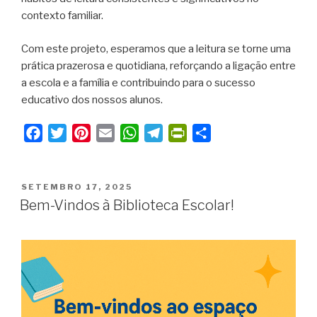
contexto familiar.
Com este projeto, esperamos que a leitura se torne uma
prática prazerosa e quotidiana, reforçando a ligação entre
a escola e a família e contribuindo para o sucesso
educativo dos nossos alunos.
F
T
P
E
W
T
P
S
a
w
i
m
h
e
r
h
c
i
n
a
a
l
i
a
PUBLICADO
e
t
t
i
t
e
n
r
SETEMBRO 17, 2025
EM
Bem-Vindos à Biblioteca Escolar!
b
t
e
l
s
g
t
e
o
e
r
A
r
F
o
r
e
p
a
r
k
s
p
m
i
t
e
n
d