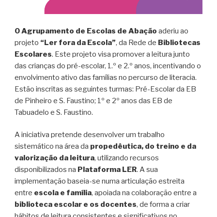
y
O Agrupamento de Escolas de Abação
aderiu ao
projeto
“Ler fora da Escola”
, da Rede de
Bibliotecas
Escolares
. Este projeto visa promover a leitura junto
das crianças do pré-escolar, 1.º e 2.º anos, incentivando o
envolvimento ativo das famílias no percurso de literacia.
Estão inscritas as seguintes turmas: Pré-Escolar da EB
de Pinheiro e S. Faustino; 1º e 2º anos das EB de
Tabuadelo e S. Faustino.
A iniciativa pretende desenvolver um trabalho
sistemático na área da
propedêutica, do treino e da
valorização da leitura
, utilizando recursos
disponibilizados na
Plataforma LER
. A sua
implementação baseia-se numa articulação estreita
entre
escola e família
, apoiada na colaboração entre a
biblioteca escolar e os docentes
, de forma a criar
hábitos de leitura consistentes e significativos no