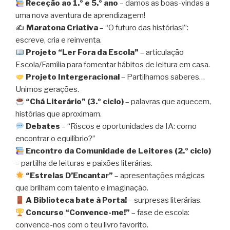
Receção ao 1.º e 5.º ano
– damos as boas-vindas a
uma nova aventura de aprendizagem!
✍️
Maratona Criativa
– “O futuro das histórias!”:
escreve, cria e reinventa.
Projeto “Ler Fora da Escola”
– articulação
Escola/Família para fomentar hábitos de leitura em casa.
Projeto Intergeracional
– Partilhamos saberes…
Unimos gerações.
“Chá Literário” (3.º ciclo)
– palavras que aquecem,
histórias que aproximam.
Debates
– “Riscos e oportunidades da IA: como
encontrar o equilíbrio?”
Encontro da Comunidade de Leitores (2.º ciclo)
– partilha de leituras e paixões literárias.
“Estrelas D’Encantar”
– apresentações mágicas
que brilham com talento e imaginação.
A Biblioteca bate à Porta!
– surpresas literárias.
Concurso “Convence-me!”
– fase de escola:
convence-nos com o teu livro favorito.