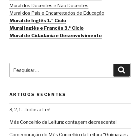
Mural dos Docentes e Não Docentes
Mural dos Pais e Encarregados de Educação
Mural de Inglês 1.º Ciclo
Mural Inglês e Francês 3.º Ciclo
Mural de Cidadania e Desenvolvimento
Pesquisar
Pesqu
por:
ARTIGOS RECENTES
3, 2, 1…Todos a Ler!
Mês Concelhio da Leitura: contagem decrescente!
Comemoração do Mês Concelhio da Leitura “Guimarães