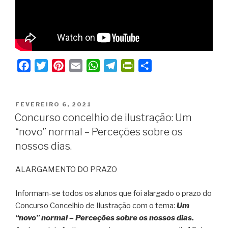
F
T
P
E
W
T
P
S
a
w
i
m
h
e
r
h
c
i
n
a
a
l
i
a
PUBLICADO
e
t
t
i
t
e
n
r
FEVEREIRO 6, 2021
EM
Concurso concelhio de ilustração: Um
b
t
e
l
s
g
t
e
“novo” normal – Perceções sobre os
o
e
r
A
r
F
nossos dias.
o
r
e
p
a
r
k
s
p
m
i
ALARGAMENTO DO PRAZO
t
e
n
Informam-se todos os alunos que foi alargado o prazo do
d
Concurso Concelhio de Ilustração com o tema:
Um
l
“novo” normal – Perceções sobre os nossos dias.
y