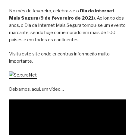
o
e
r
A
r
F
No mês de fevereiro, celebra-se o
Dia da Internet
o
r
e
p
a
r
Mais Segura
(
9 de fevereiro de 2021
). Ao longo dos
k
s
p
m
i
anos, o Dia da Internet Mais Segura tornou-se um evento
t
e
marcante, sendo hoje comemorado em mais de 100
n
países e em todos os continentes.
d
l
Visita este site onde encontras informação muito
y
importante.
Deixamos, aqui, um vídeo…