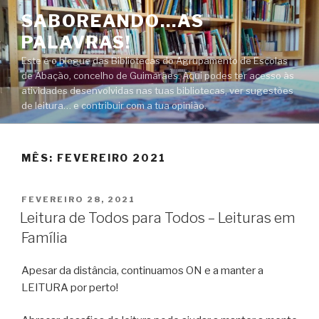
Saltar
SABOREANDO…AS
para
PALAVRAS!
o
conteúdo
Este é o blogue das Bibliotecas do Agrupamento de Escolas
de Abação, concelho de Guimarães. Aqui podes ter acesso às
atividades desenvolvidas nas tuas bibliotecas, ver sugestões
de leitura… e contribuir com a tua opinião.
MÊS:
FEVEREIRO 2021
PUBLICADO
FEVEREIRO 28, 2021
EM
Leitura de Todos para Todos – Leituras em
Família
Apesar da distância, continuamos ON e a manter a
LEITURA por perto!