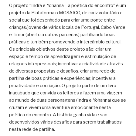
O projeto “Indra e Yohanna – a poética do encontro” é um
k
s
p
m
i
projeto da Plataforma o MOSAICO, de cariz voluntário e
t
e
social que foi desenhado para criar uma ponte entre
n
crianças/jovens de vários locais de Portugal, Cabo Verde
d
e Timor (aberto a outras parcerias) partilhando boas
l
práticas e também promovendo o intercâmbio cultural.
y
Os principais objetivos deste projeto são: criar um
espaço e tempo de aprendizagem e estimulação de
relações interpessoais; incentivar a criatividade através
de diversas propostas e desafios, criar uma rede de
partilha de boas práticas e experiências; incentivar a
proatividade e cocriação. O projeto parte de um livro
inacabado que convida os leitores a fazem uma viagem
ao mundo de duas personagens (Indra e Yohanna) que se
cruzam e vivem uma aventura emocionante nesta
poética do encontro. A história ganha vida e são
desenvolvidos vários desafios para serem trabalhados
nesta rede de partilha.