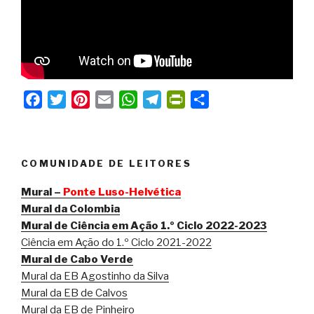
d
l
y
F
T
P
E
W
T
P
S
a
w
i
m
h
e
r
h
c
i
n
a
a
l
i
a
e
t
t
i
t
e
n
r
COMUNIDADE DE LEITORES
b
t
e
l
s
g
t
e
o
e
r
A
r
F
Mural –
Ponte Luso-Helvética
o
r
e
p
a
r
Mural da Colombia
Mural de Ciência em Ação 1.º Ciclo 2022-2023
k
s
p
m
i
Ciência em Ação do 1.º Ciclo 2021-2022
t
e
Mural de Cabo Verde
n
Mural da EB Agostinho da Silva
d
Mural da EB de Calvos
l
Mural da EB de Pinheiro