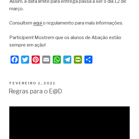
Assim, a data limite para entrega passa a ser o dia 12 de
março.
Consultem
aqui
o regulamento para mais informações.
Participem! Mostrem que os alunos de Abação estão
sempre em ação!
F
T
P
E
W
T
P
S
a
w
i
m
h
e
r
h
c
i
n
a
a
l
i
a
PUBLICADO
e
t
t
i
t
e
n
r
FEVEREIRO 1, 2021
EM
Regras para o E@D
b
t
e
l
s
g
t
e
o
e
r
A
r
F
o
r
e
p
a
r
k
s
p
m
i
t
e
n