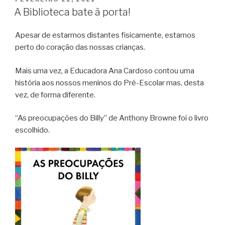
e
t
t
i
t
e
n
r
EM
A Biblioteca bate à porta!
b
t
e
l
s
g
t
e
o
e
r
A
r
F
Apesar de estarmos distantes fisicamente, estamos
o
r
e
p
a
r
perto do coração das nossas crianças.
k
s
p
m
i
t
e
Mais uma vez, a Educadora Ana Cardoso contou uma
n
história aos nossos meninos do Pré-Escolar mas, desta
d
vez, de forma diferente.
l
y
“As preocupações do Billy” de Anthony Browne foi o livro
escolhido.