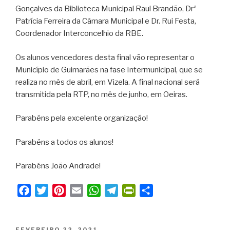
Gonçalves da Biblioteca Municipal Raul Brandão, Drª
Patrícia Ferreira da Câmara Municipal e Dr. Rui Festa,
Coordenador Interconcelhio da RBE.
Os alunos vencedores desta final vão representar o
Município de Guimarães na fase Intermunicipal, que se
realiza no mês de abril, em Vizela. A final nacional será
transmitida pela RTP, no mês de junho, em Oeiras.
Parabéns pela excelente organização!
Parabéns a todos os alunos!
Parabéns João Andrade!
F
T
P
E
W
T
P
S
a
w
i
m
h
e
r
h
c
i
n
a
a
l
i
a
PUBLICADO
FEVEREIRO 22, 2021