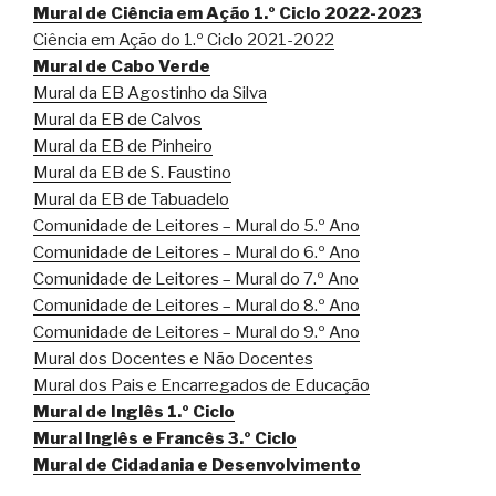
Mural de Ciência em Ação 1.º Ciclo 2022-2023
k
s
p
m
i
Ciência em Ação do 1.º Ciclo 2021-2022
t
e
Mural de Cabo Verde
n
Mural da EB Agostinho da Silva
d
Mural da EB de Calvos
l
Mural da EB de Pinheiro
y
Mural da EB de S. Faustino
Mural da EB de Tabuadelo
Comunidade de Leitores – Mural do 5.º Ano
Comunidade de Leitores – Mural do 6.º Ano
Comunidade de Leitores – Mural do 7.º Ano
Comunidade de Leitores – Mural do 8.º Ano
Comunidade de Leitores – Mural do 9.º Ano
Mural dos Docentes e Não Docentes
Mural dos Pais e Encarregados de Educação
Mural de Inglês 1.º Ciclo
Mural Inglês e Francês 3.º Ciclo
Mural de Cidadania e Desenvolvimento