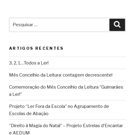
Pesquisar
Pesqu
por:
ARTIGOS RECENTES
3, 2, 1…Todos a Ler!
Mês Concelhio da Leitura: contagem decrescente!
Comemoração do Mês Concelhio da Leitura “Guimarães
a Ler!”
Projeto “Ler Fora da Escola” no Agrupamento de
Escolas de Abação
“Direito à Magia do Natal” – Projeto Estrelas d’Encantar
e AEDUM