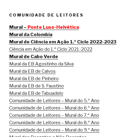
c
i
n
a
a
l
i
a
e
t
t
i
t
e
n
r
COMUNIDADE DE LEITORES
b
t
e
l
s
g
t
e
o
e
r
A
r
F
Mural –
Ponte Luso-Helvética
o
r
e
p
a
r
Mural da Colombia
Mural de Ciência em Ação 1.º Ciclo 2022-2023
k
s
p
m
i
Ciência em Ação do 1.º Ciclo 2021-2022
t
e
Mural de Cabo Verde
n
Mural da EB Agostinho da Silva
d
Mural da EB de Calvos
l
Mural da EB de Pinheiro
y
Mural da EB de S. Faustino
Mural da EB de Tabuadelo
Comunidade de Leitores – Mural do 5.º Ano
Comunidade de Leitores – Mural do 6.º Ano
Comunidade de Leitores – Mural do 7.º Ano
Comunidade de Leitores – Mural do 8.º Ano
Comunidade de Leitores – Mural do 9.º Ano