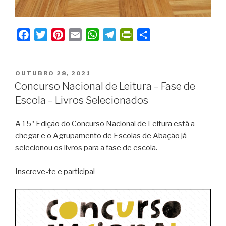
F
T
P
E
W
T
P
S
a
w
i
m
h
e
r
h
c
i
n
a
a
l
i
a
PUBLICADO
e
t
t
i
t
e
n
r
OUTUBRO 28, 2021
EM
Concurso Nacional de Leitura – Fase de
b
t
e
l
s
g
t
e
Escola – Livros Selecionados
o
e
r
A
r
F
o
r
e
p
a
r
A 15ª Edição do Concurso Nacional de Leitura está a
k
s
p
m
i
chegar e o Agrupamento de Escolas de Abação já
t
e
selecionou os livros para a fase de escola.
n
d
Inscreve-te e participa!
l
y