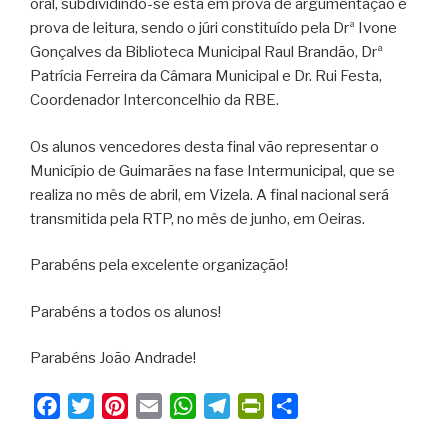
oral, subdividindo-se esta em prova de argumentação e
prova de leitura, sendo o júri constituído pela Drª Ivone
Gonçalves da Biblioteca Municipal Raul Brandão, Drª
Patrícia Ferreira da Câmara Municipal e Dr. Rui Festa,
Coordenador Interconcelhio da RBE.
Os alunos vencedores desta final vão representar o
Município de Guimarães na fase Intermunicipal, que se
realiza no mês de abril, em Vizela. A final nacional será
transmitida pela RTP, no mês de junho, em Oeiras.
Parabéns pela excelente organização!
Parabéns a todos os alunos!
Parabéns João Andrade!
F
T
P
E
W
T
P
S
a
w
i
m
h
e
r
h