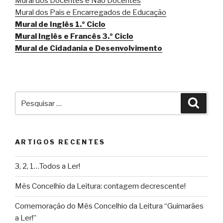
Mural dos Docentes e Não Docentes
Mural dos Pais e Encarregados de Educação
Mural de Inglês 1.º Ciclo
Mural Inglês e Francês 3.º Ciclo
Mural de Cidadania e Desenvolvimento
Pesquisar
Pesqu
por:
ARTIGOS RECENTES
3, 2, 1…Todos a Ler!
Mês Concelhio da Leitura: contagem decrescente!
Comemoração do Mês Concelhio da Leitura “Guimarães
a Ler!”