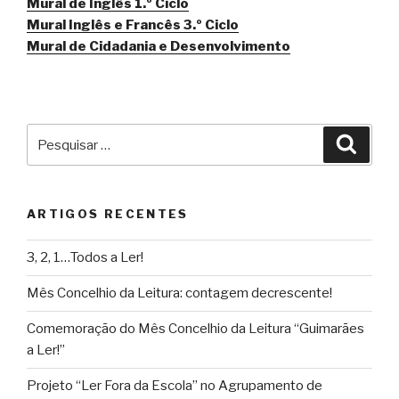
Mural de Inglês 1.º Ciclo
Mural Inglês e Francês 3.º Ciclo
Mural de Cidadania e Desenvolvimento
Pesquisar
Pesqu
por:
ARTIGOS RECENTES
3, 2, 1…Todos a Ler!
Mês Concelhio da Leitura: contagem decrescente!
Comemoração do Mês Concelhio da Leitura “Guimarães
a Ler!”
Projeto “Ler Fora da Escola” no Agrupamento de