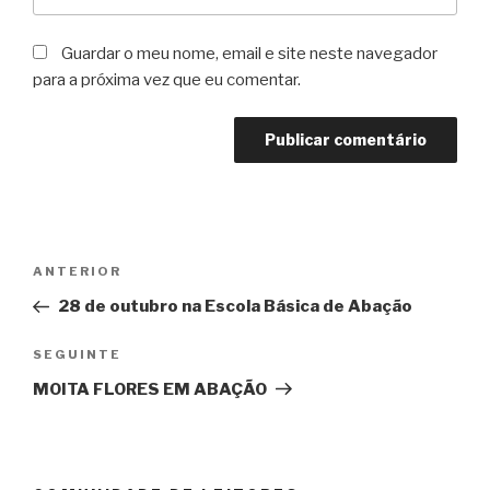
Guardar o meu nome, email e site neste navegador
para a próxima vez que eu comentar.
Navegação
Conteúdo
ANTERIOR
de
anterior
28 de outubro na Escola Básica de Abação
artigos
Conteúdo
SEGUINTE
seguinte
MOITA FLORES EM ABAÇÃO