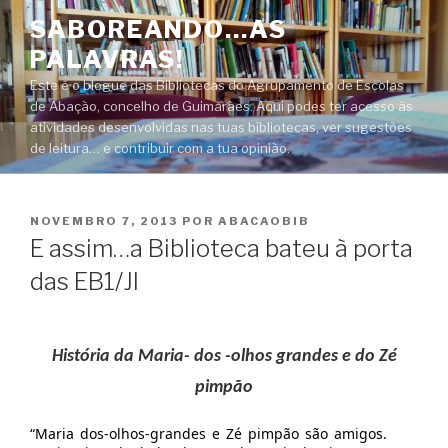
Saltar
SABOREANDO…AS
para
PALAVRAS!
o
conteúdo
Este é o blogue das Bibliotecas do Agrupamento de Escolas
de Abação, concelho de Guimarães. Aqui podes ter acesso às
atividades desenvolvidas nas tuas bibliotecas, ver sugestões
de leitura… e contribuir com a tua opinião.
PUBLICADO
NOVEMBRO 7, 2013
POR
ABACAOBIB
EM
E assim…a Biblioteca bateu à porta
das EB1/JI
História da Maria- dos -olhos grandes e do Zé
pimpão
“Maria dos-olhos-grandes e Zé pimpão são amigos.