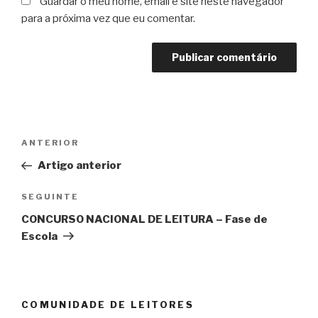
Guardar o meu nome, email e site neste navegador
para a próxima vez que eu comentar.
Navegação
Conteúdo
ANTERIOR
de
anterior
Artigo anterior
artigos
Conteúdo
SEGUINTE
seguinte
CONCURSO NACIONAL DE LEITURA – Fase de
Escola
COMUNIDADE DE LEITORES