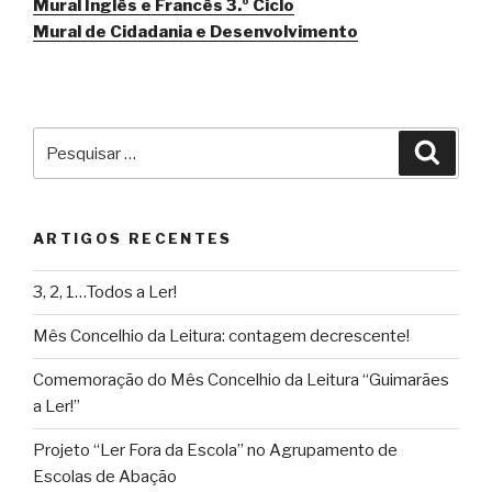
Mural Inglês e Francês 3.º Ciclo
Mural de Cidadania e Desenvolvimento
Pesquisar
Pesqu
por:
ARTIGOS RECENTES
3, 2, 1…Todos a Ler!
Mês Concelhio da Leitura: contagem decrescente!
Comemoração do Mês Concelhio da Leitura “Guimarães
a Ler!”
Projeto “Ler Fora da Escola” no Agrupamento de
Escolas de Abação