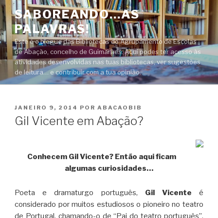
Saltar
SABOREANDO…AS
para
PALAVRAS!
o
conteúdo
Este é o blogue das Bibliotecas do Agrupamento de Escolas
de Abação, concelho de Guimarães. Aqui podes ter acesso às
atividades desenvolvidas nas tuas bibliotecas, ver sugestões
de leitura… e contribuir com a tua opinião.
PUBLICADO
JANEIRO 9, 2014
POR
ABACAOBIB
EM
Gil Vicente em Abação?
Conhecem Gil Vicente? Então aqui ficam
algumas curiosidades…
Poeta e dramaturgo português,
Gil Vicente
é
considerado por muitos estudiosos o pioneiro no teatro
de Portugal, chamando-o de “Pai do teatro português”.