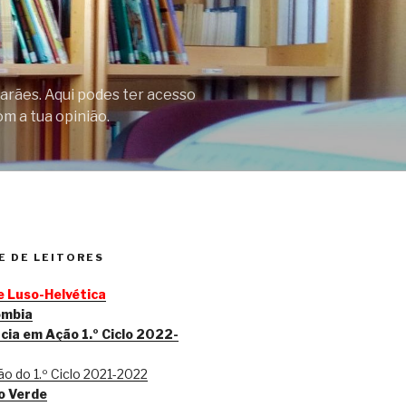
arães. Aqui podes ter acesso
om a tua opinião.
 DE LEITORES
 Luso-Helvética
ombia
cia em Ação 1.º Ciclo 2022-
o do 1.º Ciclo 2021-2022
o Verde