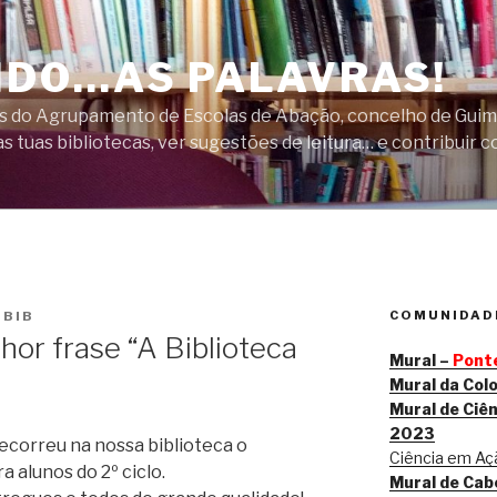
DO…AS PALAVRAS!
cas do Agrupamento de Escolas de Abação, concelho de Guim
s tuas bibliotecas, ver sugestões de leitura… e contribuir c
COMUNIDADE
OBIB
or frase “A Biblioteca
Mural –
Ponte
Mural da Col
Mural de Ciên
2023
decorreu na nossa biblioteca o
Ciência em Açã
a alunos do 2º ciclo.
Mural de Cab