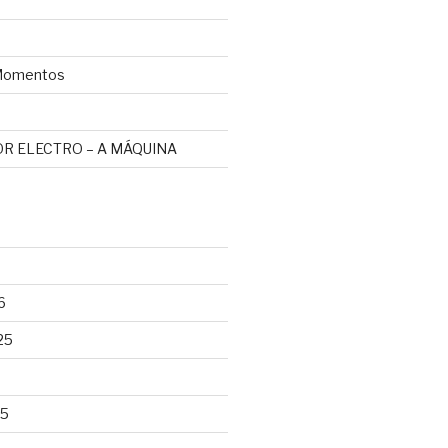
omentos
R ELECTRO – A MÁQUINA
6
25
25