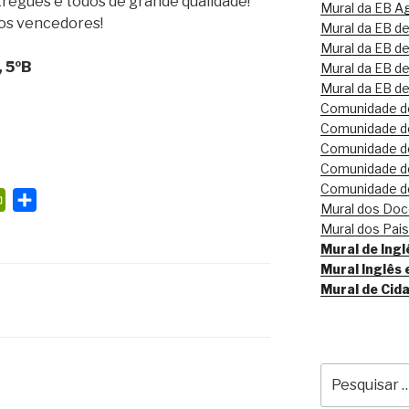
regues e todos de grande qualidade!
Mural da EB Ag
os vencedores!
Mural da EB d
Mural da EB de
 5ºB
Mural da EB de
Mural da EB d
Comunidade de
Comunidade de
Comunidade de
Comunidade de
Comunidade de
P
S
Mural dos Do
r
h
Mural dos Pai
i
a
Mural de Inglê
Mural Inglês 
n
r
Mural de Cid
t
e
F
r
i
Pesquisar
e
por: