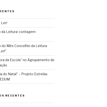
ECENTES
 Ler!
 da Leitura: contagem
do Mês Concelhio da Leitura
er!”
Fora da Escola” no Agrupamento de
ação
ia do Natal” – Projeto Estrelas
 AEDUM
OS RECENTES