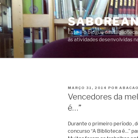
Saltar
para
SABOREAN
o
conteúdo
Este é o blogue das Bibliote
às atividades desenvolvidas na
PUBLICADO
MARÇO 31, 2014
POR
ABACA
EM
Vencedores da melh
é…”
Durante o primeiro período , 
concurso “A Biblioteca é…” par