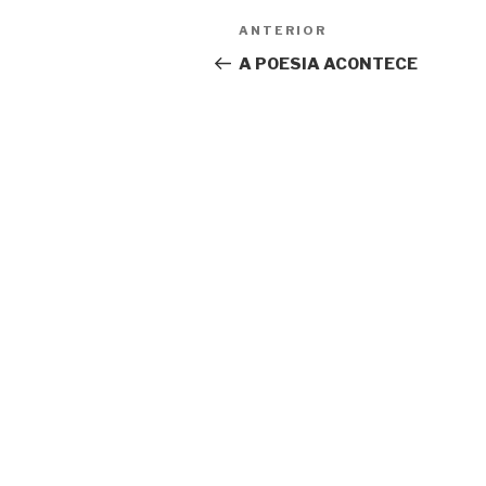
Navegação
Conteúdo
ANTERIOR
de
anterior
A POESIA ACONTECE
artigos