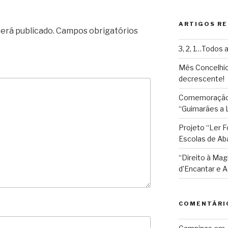
n
d
ARTIGOS R
l
erá publicado.
Campos obrigatórios
y
3, 2, 1…Todos a
Mês Concelhio
decrescente!
Comemoração 
“Guimarães a L
Projeto “Ler 
Escolas de Ab
“Direito à Mag
d’Encantar e
COMENTÁRI