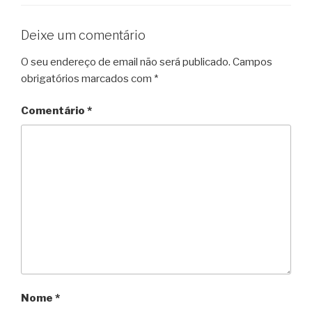
o
r
e
p
a
r
k
s
p
m
i
Deixe um comentário
t
e
O seu endereço de email não será publicado.
Campos
n
obrigatórios marcados com
*
d
l
Comentário
*
y
Nome
*