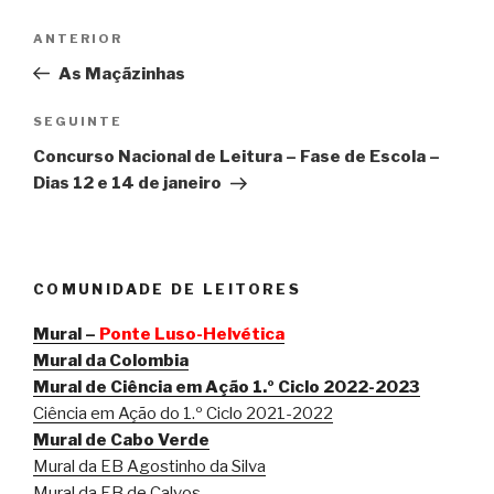
Navegação
Conteúdo
ANTERIOR
de
anterior
As Maçãzinhas
artigos
Conteúdo
SEGUINTE
seguinte
Concurso Nacional de Leitura – Fase de Escola –
Dias 12 e 14 de janeiro
COMUNIDADE DE LEITORES
Mural –
Ponte Luso-Helvética
Mural da Colombia
Mural de Ciência em Ação 1.º Ciclo 2022-2023
Ciência em Ação do 1.º Ciclo 2021-2022
Mural de Cabo Verde
Mural da EB Agostinho da Silva
Mural da EB de Calvos