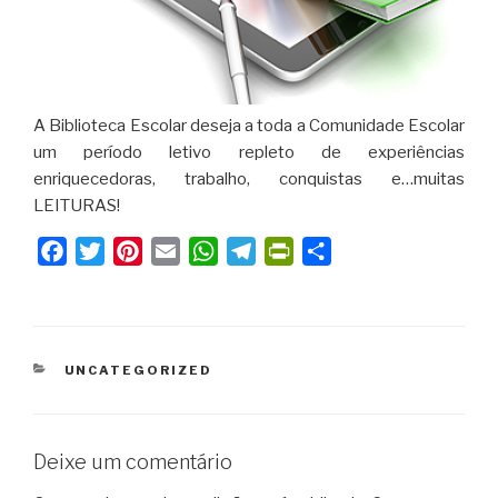
A Biblioteca Escolar deseja a toda a Comunidade Escolar
um período letivo repleto de experiências
enriquecedoras, trabalho, conquistas e…muitas
LEITURAS!
F
T
P
E
W
T
P
S
a
w
i
m
h
e
r
h
c
i
n
a
a
l
i
a
e
t
t
i
t
e
n
r
b
t
e
l
s
g
t
e
CATEGORIAS
UNCATEGORIZED
o
e
r
A
r
F
o
r
e
p
a
r
k
s
p
m
i
Deixe um comentário
t
e