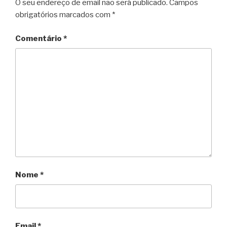
O seu endereço de email não será publicado.
Campos
n
obrigatórios marcados com
*
d
l
Comentário
*
y
Nome
*
Email
*