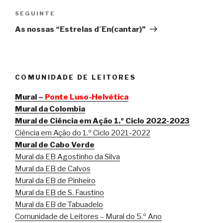
Conteúdo
SEGUINTE
seguinte
As nossas “Estrelas d´En(cantar)”
COMUNIDADE DE LEITORES
Mural –
Ponte Luso-Helvética
Mural da Colombia
Mural de Ciência em Ação 1.º Ciclo 2022-2023
Ciência em Ação do 1.º Ciclo 2021-2022
Mural de Cabo Verde
Mural da EB Agostinho da Silva
Mural da EB de Calvos
Mural da EB de Pinheiro
Mural da EB de S. Faustino
Mural da EB de Tabuadelo
Comunidade de Leitores – Mural do 5.º Ano