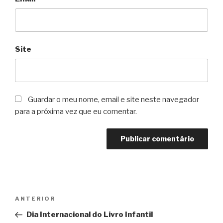
Site
Guardar o meu nome, email e site neste navegador
para a próxima vez que eu comentar.
Navegação
Conteúdo
ANTERIOR
de
anterior
Dia Internacional do Livro Infantil
artigos