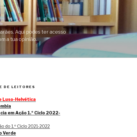
arães. Aqui podes ter acesso
om a tua opinião.
 DE LEITORES
 Luso-Helvética
ombia
cia em Ação 1.º Ciclo 2022-
o do 1.º Ciclo 2021-2022
o Verde