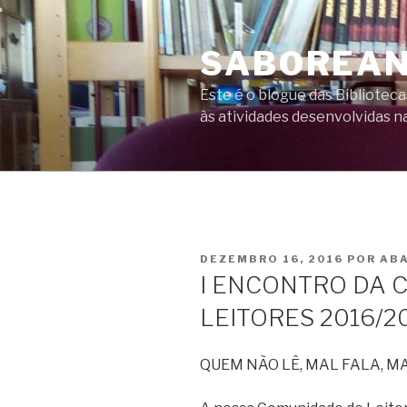
Saltar
para
SABOREAN
o
conteúdo
Este é o blogue das Bibliote
às atividades desenvolvidas na
PUBLICADO
DEZEMBRO 16, 2016
POR
AB
EM
I ENCONTRO DA 
LEITORES 2016/2
QUEM NÃO LÊ, MAL FALA, MA