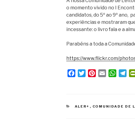
A nossa Comunidade de Leitore
o momento vivido no I Encontr
candidatos, do 5º ao 9º ano, p
experiências e mostraram que 
incessante: o livro fala e a al
Parabéns a toda a Comunidade
https://www.flickr.com/pho
F
T
P
E
W
T
a
w
i
m
h
e
c
i
n
a
a
l
e
t
t
i
t
e
b
t
e
l
s
g
CATEGORIAS
ALER+
,
COMUNIDADE DE 
o
e
r
A
r
o
r
e
p
a
k
s
p
m