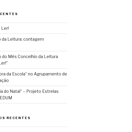
ECENTES
 Ler!
 da Leitura: contagem
do Mês Concelhio da Leitura
er!”
Fora da Escola” no Agrupamento de
ação
ia do Natal” – Projeto Estrelas
 AEDUM
OS RECENTES