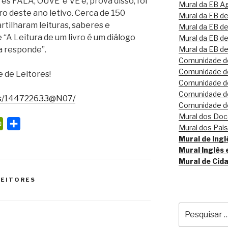
s FALA, OUVE e VÊ e, prova disso, foi
Mural da EB Ag
o deste ano letivo. Cerca de 150
Mural da EB d
artilharam leituras, saberes e
Mural da EB de
“A Leitura de um livro é um diálogo
Mural da EB de
Mural da EB d
ma responde”.
Comunidade de
Comunidade de
 de Leitores!
Comunidade de
Comunidade de
tos/144722633@N07/
Comunidade de
Mural dos Do
P
S
Mural dos Pai
r
h
Mural de Inglê
i
a
Mural Inglês 
Mural de Cid
n
r
t
e
LEITORES
F
r
Pesquisar
i
por: