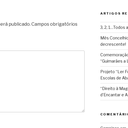
e
n
ARTIGOS R
d
l
erá publicado.
Campos obrigatórios
3, 2, 1…Todos a
y
Mês Concelhio
decrescente!
Comemoração 
“Guimarães a L
Projeto “Ler 
Escolas de Ab
“Direito à Mag
d’Encantar e
COMENTÁRI