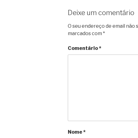
t
Deixe um comentário
O seu endereço de email não s
marcados com
*
Comentário
*
Nome
*