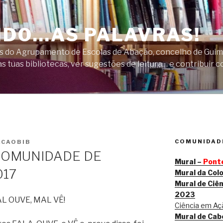
DO…AS PALAVRAS!
cas do Agrupamento de Escolas de Abação, concelho de Guim
s tuas bibliotecas, ver sugestões de leitura… e contribuir c
COMUNIDADE
ACAOBIB
COMUNIDADE DE
Mural –
Ponte
017
Mural da Col
Mural de Ciên
2023
L OUVE, MAL VÊ!
Ciência em Açã
Mural de Cab