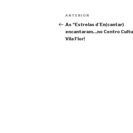
Navegação
Conteúdo
ANTERIOR
de
anterior
As “Estrelas d´En(cantar)
encantaram…no Centro Cultu
artigos
Vila Flor!