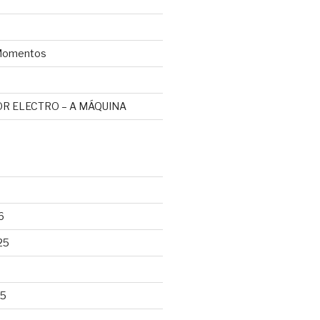
omentos
R ELECTRO – A MÁQUINA
6
25
25