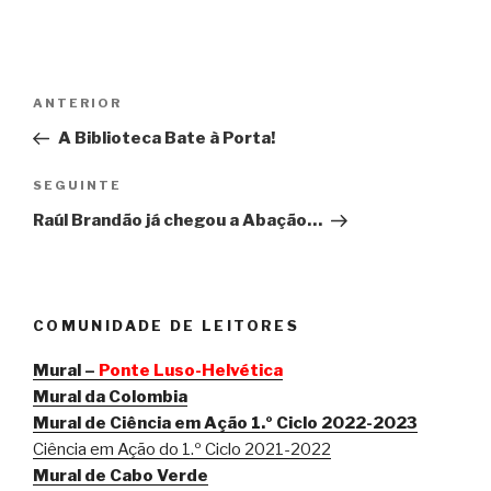
Navegação
Conteúdo
ANTERIOR
de
anterior
A Biblioteca Bate à Porta!
artigos
Conteúdo
SEGUINTE
seguinte
Raúl Brandão já chegou a Abação…
COMUNIDADE DE LEITORES
Mural –
Ponte Luso-Helvética
Mural da Colombia
Mural de Ciência em Ação 1.º Ciclo 2022-2023
Ciência em Ação do 1.º Ciclo 2021-2022
Mural de Cabo Verde