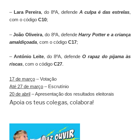
–
Lara Pereira
, do 8ºA, defende
A culpa é das estrelas
,
com o código
C10
;
–
João Oliveira
, do 8ºA, defende
Harry Potter e a criança
amaldiçoada
, com o código
C17
;
–
António Leite
, do 8ºA, defende
O rapaz do pijama às
riscas
, com o código
C27
.
17 de março
– Votação
Até 27 de março
– Escrutínio
20 de abril
– Apresentação dos resultados eleitorais
Apoia os teus colegas, colabora!