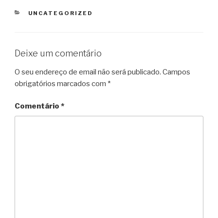
b
t
e
l
s
g
t
e
CATEGORIAS
UNCATEGORIZED
o
e
r
A
r
F
o
r
e
p
a
r
k
s
p
m
i
Deixe um comentário
t
e
O seu endereço de email não será publicado.
Campos
n
obrigatórios marcados com
*
d
l
Comentário
*
y