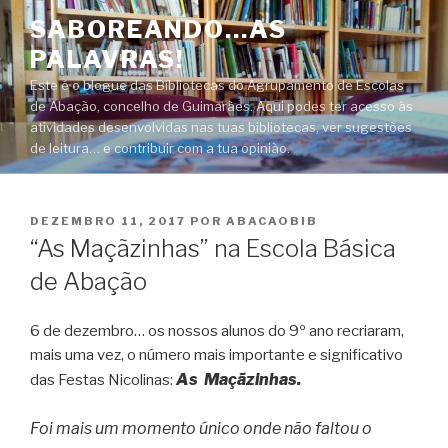
Saltar
SABOREANDO…AS
para
PALAVRAS!
o
conteúdo
Este é o blogue das Bibliotecas do Agrupamento de Escolas
de Abação, concelho de Guimarães. Aqui podes ter acesso às
atividades desenvolvidas nas tuas bibliotecas, ver sugestões
de leitura… e contribuir com a tua opinião.
PUBLICADO
DEZEMBRO 11, 2017
POR
ABACAOBIB
EM
“As Maçãzinhas” na Escola Básica
de Abação
6 de dezembro… os nossos alunos do 9º ano recriaram,
mais uma vez, o número mais importante e significativo
As
Maçãzinhas.
das Festas Nicolinas:
Foi mais um momento único onde não faltou o