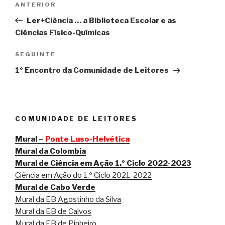
Conteúdo
ANTERIOR
de
anterior
Ler+Ciência … a Biblioteca Escolar e as
artigos
Ciências Físico-Químicas
Conteúdo
SEGUINTE
seguinte
1º Encontro da Comunidade de Leitores
COMUNIDADE DE LEITORES
Mural –
Ponte Luso-Helvética
Mural da Colombia
Mural de Ciência em Ação 1.º Ciclo 2022-2023
Ciência em Ação do 1.º Ciclo 2021-2022
Mural de Cabo Verde
Mural da EB Agostinho da Silva
Mural da EB de Calvos
Mural da EB de Pinheiro