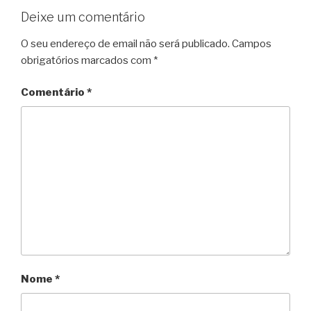
k
s
p
m
i
Deixe um comentário
t
e
O seu endereço de email não será publicado.
Campos
n
obrigatórios marcados com
*
d
l
Comentário
*
y
Nome
*