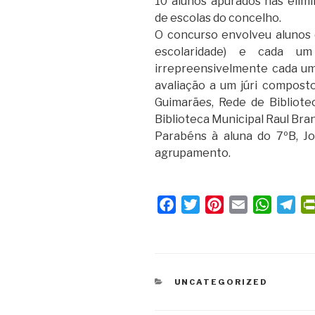
10 alunos apurados nas elim
de escolas do concelho.
O concurso envolveu alunos do t
escolaridade) e cada um 
irrepreensivelmente cada um
avaliação a um júri compost
Guimarães, Rede de Bibliotec
Biblioteca Municipal Raul Bra
Parabéns à aluna do 7ºB, J
agrupamento.
F
T
P
E
W
T
a
w
i
m
h
e
c
i
n
a
a
l
e
t
t
i
t
e
b
t
e
l
s
g
CATEGORIAS
UNCATEGORIZED
o
e
r
A
r
o
r
e
p
a