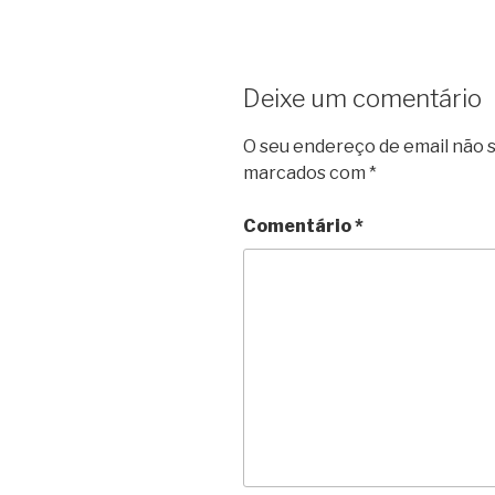
k
s
p
m
t
Deixe um comentário
O seu endereço de email não s
marcados com
*
Comentário
*