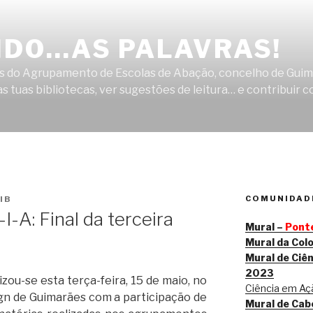
DO…AS PALAVRAS!
cas do Agrupamento de Escolas de Abação, concelho de Guim
s tuas bibliotecas, ver sugestões de leitura… e contribuir c
COMUNIDADE
IB
I-A: Final da terceira
Mural –
Ponte
Mural da Col
Mural de Ciên
2023
lizou-se esta terça-feira, 15 de maio, no
Ciência em Açã
ign de Guimarães com a participação de
Mural de Cab