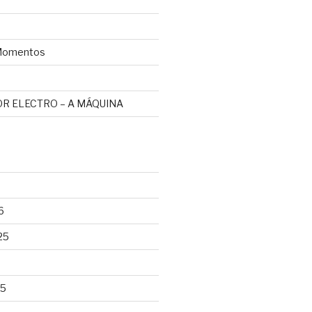
omentos
R ELECTRO – A MÁQUINA
6
25
25