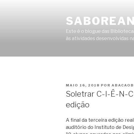
Saltar
para
SABOREAN
o
conteúdo
Este é o blogue das Bibliote
às atividades desenvolvidas na
PUBLICADO
MAIO 16, 2018
POR
ABACAOB
EM
Soletrar C-I-Ê-N-C-
edição
A final da terceira edição rea
auditório do Instituto de Des