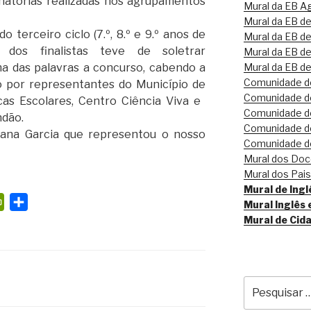
inatórias realizadas nos agrupamentos
Mural da EB Ag
Mural da EB d
erceiro ciclo (7​.º, 8​.​º e 9​.º​ anos de
Mural da EB de
dos finalistas teve de ​soletrar
Mural da EB de
Mural da EB d
a das palavras a concurso, cabendo a
Comunidade de
o por representantes do Município de
Comunidade de
as Escolares, Centro Ciência Viva e ​
Comunidade de
ndão.
Comunidade de
oana Garcia que representou o nosso
Comunidade de
Mural dos Do
Mural dos Pai
Mural de Inglê
P
S
Mural Inglês 
r
h
Mural de Cid
i
a
n
r
t
e
Pesquisar
F
por:
r