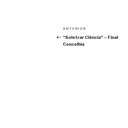
Navegação
Conteúdo
ANTERIOR
de
anterior
“Soletrar Ciência” – Final
Concelhia
artigos