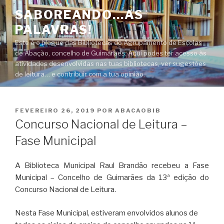
Saltar
SABOREANDO…AS
para
PALAVRAS!
o
conteúdo
Este é o blogue das Bibliotecas do Agrupamento de Escolas
de Abação, concelho de Guimarães. Aqui podes ter acesso às
atividades desenvolvidas nas tuas bibliotecas, ver sugestões
de leitura… e contribuir com a tua opinião.
PUBLICADO
FEVEREIRO 26, 2019
POR
ABACAOBIB
EM
Concurso Nacional de Leitura –
Fase Municipal
A Biblioteca Municipal Raul Brandão recebeu a Fase
Municipal – Concelho de Guimarães da 13ª edição do
Concurso Nacional de Leitura.
Nesta Fase Municipal, estiveram envolvidos alunos de