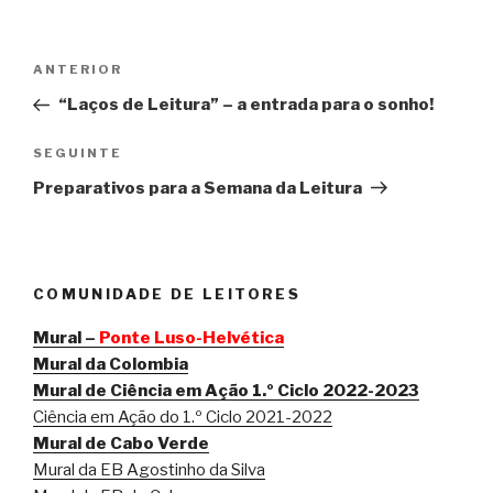
Navegação
Conteúdo
ANTERIOR
de
anterior
“Laços de Leitura” – a entrada para o sonho!
artigos
Conteúdo
SEGUINTE
seguinte
Preparativos para a Semana da Leitura
COMUNIDADE DE LEITORES
Mural –
Ponte Luso-Helvética
Mural da Colombia
Mural de Ciência em Ação 1.º Ciclo 2022-2023
Ciência em Ação do 1.º Ciclo 2021-2022
Mural de Cabo Verde
Mural da EB Agostinho da Silva