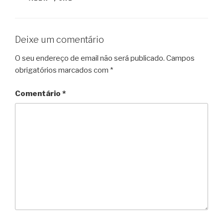
o
e
r
A
r
F
o
r
e
p
a
r
k
s
p
m
i
Deixe um comentário
t
e
O seu endereço de email não será publicado.
Campos
n
obrigatórios marcados com
*
d
l
Comentário
*
y