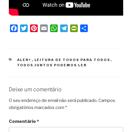
F
T
P
E
W
T
P
S
a
w
i
m
h
e
r
h
c
i
n
a
a
l
i
a
e
t
t
i
t
e
n
r
b
t
e
l
s
g
t
e
CATEGORIAS
ALER+
,
LEITURA DE TODOS PARA TODOS
,
TODOS JUNTOS PODEMOS LER
o
e
r
A
r
F
o
r
e
p
a
r
k
s
p
m
i
Deixe um comentário
t
e
n
O seu endereço de email não será publicado.
Campos
d
obrigatórios marcados com
*
l
y
Comentário
*