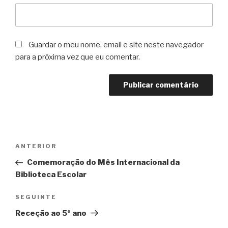
Guardar o meu nome, email e site neste navegador
para a próxima vez que eu comentar.
Navegação
Conteúdo
ANTERIOR
de
anterior
Comemoração do Mês Internacional da
artigos
Biblioteca Escolar
Conteúdo
SEGUINTE
seguinte
Receção ao 5º ano