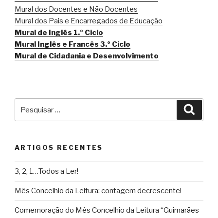
Mural dos Docentes e Não Docentes
Mural dos Pais e Encarregados de Educação
Mural de Inglês 1.º Ciclo
Mural Inglês e Francês 3.º Ciclo
Mural de Cidadania e Desenvolvimento
Pesquisar
Pesqu
por:
ARTIGOS RECENTES
3, 2, 1…Todos a Ler!
Mês Concelhio da Leitura: contagem decrescente!
Comemoração do Mês Concelhio da Leitura “Guimarães