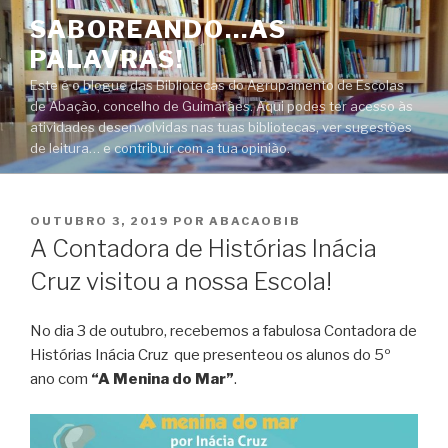
Saltar
SABOREANDO…AS
para
PALAVRAS!
o
conteúdo
Este é o blogue das Bibliotecas do Agrupamento de Escolas
de Abação, concelho de Guimarães. Aqui podes ter acesso às
atividades desenvolvidas nas tuas bibliotecas, ver sugestões
de leitura… e contribuir com a tua opinião.
PUBLICADO
OUTUBRO 3, 2019
POR
ABACAOBIB
EM
A Contadora de Histórias Inácia
Cruz visitou a nossa Escola!
No dia 3 de outubro, recebemos a fabulosa Contadora de
Histórias Inácia Cruz que presenteou os alunos do 5º
ano com
“A Menina do Mar”
.