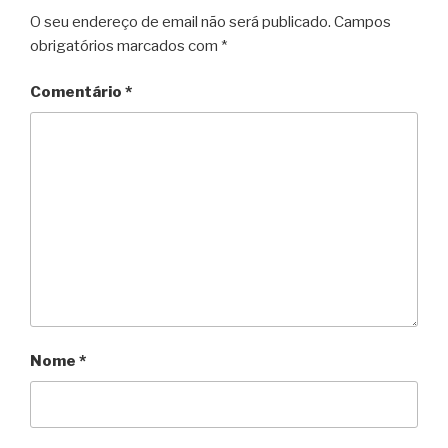
O seu endereço de email não será publicado.
Campos
d
obrigatórios marcados com
*
l
y
Comentário
*
Nome
*