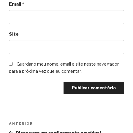
Email
*
Site
Guardar o meu nome, email e site neste navegador
para a próxima vez que eu comentar.
Navegação
Conteúdo
ANTERIOR
de
anterior
Dicas para um confinamento saudável