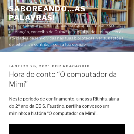
Saltar
SABOREANDO…AS
para
PALAVRAS!
o
conteúdo
Este é o blogue das Bibliotecas do Agrupamento de Escolas
de Abação, concelho de Guimarães. Aqui podes ter acesso às
atividades desenvolvidas nas tuas bibliotecas, ver sugestões
de leitura… e contribuir com a tua opinião.
PUBLICADO
JANEIRO 26, 2021
POR
ABACAOBIB
EM
Hora de conto “O computador da
Mimi”
Neste período de confinamento, a nossa Ritinha, aluna
do 2º ano da EB S. Faustino, partilha convosco um
miminho: a história “O computador da Mimi”.