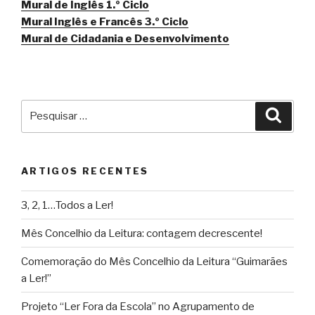
Mural de Inglês 1.º Ciclo
Mural Inglês e Francês 3.º Ciclo
Mural de Cidadania e Desenvolvimento
Pesquisar
Pesqu
por:
ARTIGOS RECENTES
3, 2, 1…Todos a Ler!
Mês Concelhio da Leitura: contagem decrescente!
Comemoração do Mês Concelhio da Leitura “Guimarães
a Ler!”
Projeto “Ler Fora da Escola” no Agrupamento de