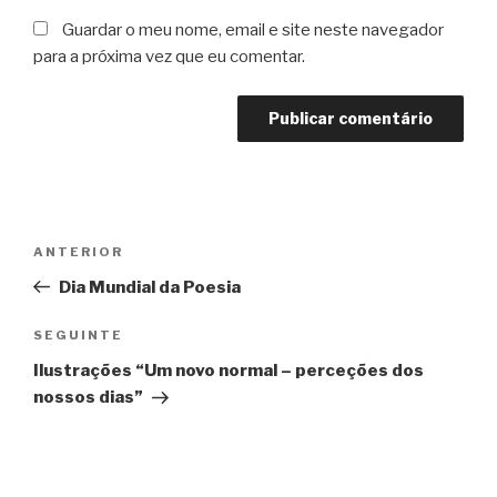
Guardar o meu nome, email e site neste navegador
para a próxima vez que eu comentar.
Navegação
Conteúdo
ANTERIOR
de
anterior
Dia Mundial da Poesia
artigos
Conteúdo
SEGUINTE
seguinte
Ilustrações “Um novo normal – perceções dos
nossos dias”