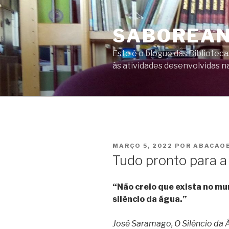
Saltar
para
SABOREAN
o
conteúdo
Este é o blogue das Bibliote
às atividades desenvolvidas na
PUBLICADO
MARÇO 5, 2022
POR
ABACAO
EM
Tudo pronto para a
“Não creio que exista no mu
silêncio da água.”
José Saramago, O Silêncio da