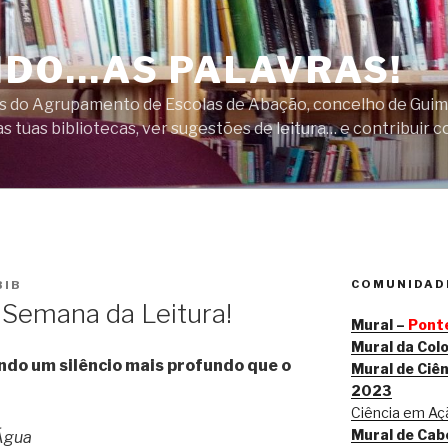
DO…AS PALAVRAS!
cas do Agrupamento de Escolas de Abação, concelho de Guim
s tuas bibliotecas, ver sugestões de leitura… e contribuir c
COMUNIDADE
BIB
 Semana da Leitura!
Mural –
Ponte
Mural da Col
ndo um silêncio mais profundo que o
Mural de Ciên
2023
Ciência em Açã
Mural de Cab
 Água