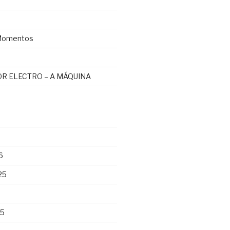
omentos
R ELECTRO – A MÁQUINA
6
25
25