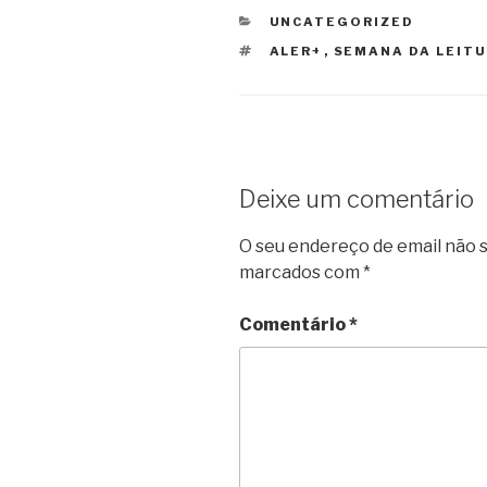
b
t
e
l
s
g
CATEGORIAS
UNCATEGORIZED
o
e
r
A
r
ETIQUETAS
ALER+
,
SEMANA DA LEIT
o
r
e
p
a
k
s
p
m
t
Deixe um comentário
O seu endereço de email não s
marcados com
*
Comentário
*