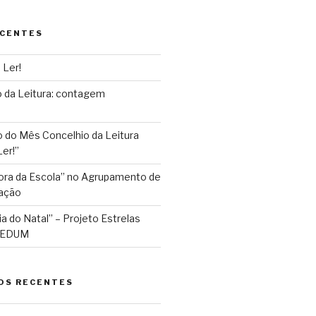
ECENTES
 Ler!
 da Leitura: contagem
do Mês Concelhio da Leitura
er!”
Fora da Escola” no Agrupamento de
ação
ia do Natal” – Projeto Estrelas
 AEDUM
OS RECENTES