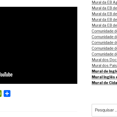
Mural da EB Ag
Mural da EB d
Mural da EB de
Mural da EB de
Mural da EB d
Comunidade de
Comunidade de
Comunidade de
Comunidade de
Comunidade de
Mural dos Do
Mural dos Pai
Mural de Inglê
Mural Inglês 
Mural de Cid
P
S
r
h
Pesquisar
i
a
por:
n
r