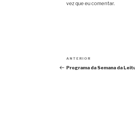
vez que eu comentar.
Navegação
Conteúdo
ANTERIOR
de
anterior
Programa da Semana da Leit
artigos