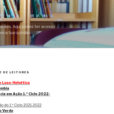
arães. Aqui podes ter acesso
om a tua opinião.
 DE LEITORES
 Luso-Helvética
ombia
cia em Ação 1.º Ciclo 2022-
o do 1.º Ciclo 2021-2022
o Verde