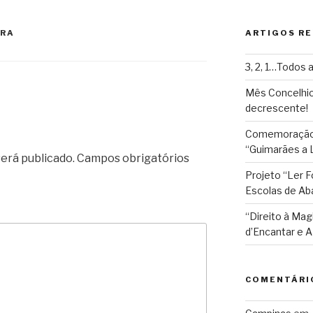
t
e
F
URA
ARTIGOS R
r
i
3, 2, 1…Todos a
e
Mês Concelhio
n
decrescente!
d
Comemoração 
l
“Guimarães a L
y
erá publicado.
Campos obrigatórios
Projeto “Ler 
Escolas de Ab
“Direito à Mag
d’Encantar e
COMENTÁRI