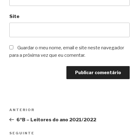
Site
Guardar o meu nome, email e site neste navegador
para a próxima vez que eu comentar.
Navegação
Conteúdo
ANTERIOR
de
anterior
6ºB – Leitores do ano 2021/2022
artigos
Conteúdo
SEGUINTE