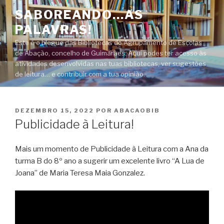
Saltar
SABOREANDO…AS
para
PALAVRAS!
o
conteúdo
Este é o blogue das Bibliotecas do Agrupamento de Escolas
de Abação, concelho de Guimarães. Aqui podes ter acesso às
atividades desenvolvidas nas tuas bibliotecas, ver sugestões
de leitura… e contribuir com a tua opinião.
PUBLICADO
DEZEMBRO 15, 2022
POR
ABACAOBIB
EM
Publicidade à Leitura!
Mais um momento de Publicidade à Leitura com a Ana da
turma B do 8º ano a sugerir um excelente livro “A Lua de
Joana” de Maria Teresa Maia Gonzalez.