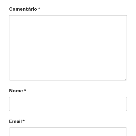
l
Comentário
*
y
Nome
*
Email
*