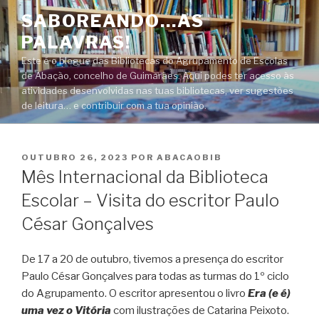
Saltar
SABOREANDO…AS
para
PALAVRAS!
o
conteúdo
Este é o blogue das Bibliotecas do Agrupamento de Escolas
de Abação, concelho de Guimarães. Aqui podes ter acesso às
atividades desenvolvidas nas tuas bibliotecas, ver sugestões
de leitura… e contribuir com a tua opinião.
PUBLICADO
OUTUBRO 26, 2023
POR
ABACAOBIB
EM
Mês Internacional da Biblioteca
Escolar – Visita do escritor Paulo
César Gonçalves
De 17 a 20 de outubro, tivemos a presença do escritor
Paulo César Gonçalves para todas as turmas do 1º ciclo
do Agrupamento. O escritor apresentou o livro
Era (e é)
uma vez o Vitória
com ilustrações de Catarina Peixoto.