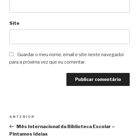
Site
Guardar o meu nome, email e site neste navegador
para a próxima vez que eu comentar.
Navegação
Conteúdo
ANTERIOR
de
anterior
Mês Internacional da Biblioteca Escolar –
artigos
Pintamos Ideias