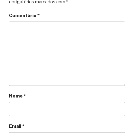
obrigatórios marcados com
*
d
l
Comentário
*
y
Nome
*
Email
*