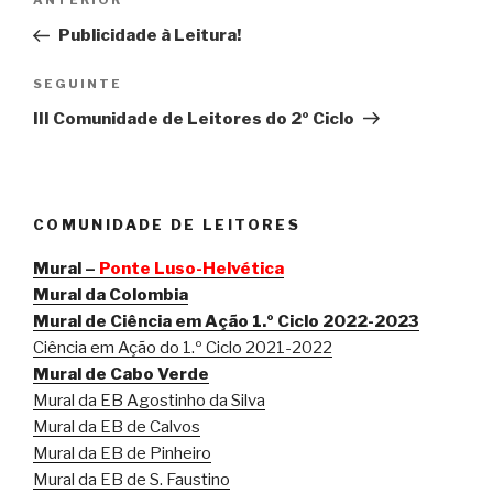
Conteúdo
ANTERIOR
de
anterior
Publicidade à Leitura!
artigos
Conteúdo
SEGUINTE
seguinte
III Comunidade de Leitores do 2º Ciclo
COMUNIDADE DE LEITORES
Mural –
Ponte Luso-Helvética
Mural da Colombia
Mural de Ciência em Ação 1.º Ciclo 2022-2023
Ciência em Ação do 1.º Ciclo 2021-2022
Mural de Cabo Verde
Mural da EB Agostinho da Silva
Mural da EB de Calvos
Mural da EB de Pinheiro
Mural da EB de S. Faustino