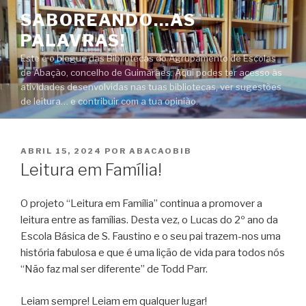
Saltar
SABOREANDO…AS
para
PALAVRAS!
o
conteúdo
Este é o blogue das Bibliotecas do Agrupamento de Escolas
de Abação, concelho de Guimarães. Aqui podes ter acesso às
atividades desenvolvidas nas tuas bibliotecas, ver sugestões
de leitura… e contribuir com a tua opinião.
PUBLICADO
ABRIL 15, 2024
POR
ABACAOBIB
EM
Leitura em Família!
O projeto “Leitura em Família” continua a promover a
leitura entre as famílias. Desta vez, o Lucas do 2º ano da
Escola Básica de S. Faustino e o seu pai trazem-nos uma
história fabulosa e que é uma lição de vida para todos nós
“Não faz mal ser diferente” de Todd Parr.
Leiam sempre! Leiam em qualquer lugar!