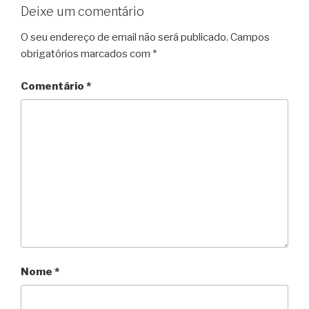
k
s
p
m
i
Deixe um comentário
t
e
O seu endereço de email não será publicado.
Campos
n
obrigatórios marcados com
*
d
l
Comentário
*
y
Nome
*