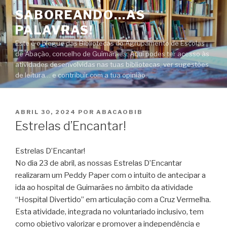
Saltar
SABOREANDO…AS
para
PALAVRAS!
o
conteúdo
Este é o blogue das Bibliotecas do Agrupamento de Escolas
de Abação, concelho de Guimarães. Aqui podes ter acesso às
atividades desenvolvidas nas tuas bibliotecas, ver sugestões
de leitura… e contribuir com a tua opinião.
PUBLICADO
ABRIL 30, 2024
POR
ABACAOBIB
EM
Estrelas d’Encantar!
Estrelas D’Encantar!
No dia 23 de abril, as nossas Estrelas D’Encantar
realizaram um Peddy Paper com o intuito de antecipar a
ida ao hospital de Guimarães no âmbito da atividade
“Hospital Divertido” em articulação com a Cruz Vermelha.
Esta atividade, integrada no voluntariado inclusivo, tem
como objetivo valorizar e promover a independência e