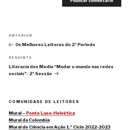
Navegação
Conteúdo
ANTERIOR
de
anterior
Os Melhores Leitores do 2º Período
artigos
Conteúdo
SEGUINTE
seguinte
Literacia dos Media “Mudar o mundo nas redes
sociais”- 2ª Sessão
COMUNIDADE DE LEITORES
Mural –
Ponte Luso-Helvética
Mural da Colombia
Mural de Ciência em Ação 1.º Ciclo 2022-2023