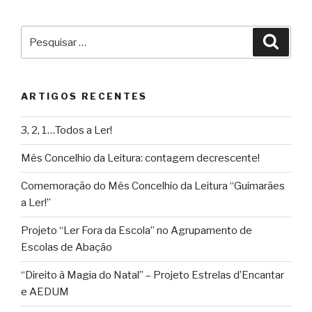
Pesquisar
Pesqu
por:
ARTIGOS RECENTES
3, 2, 1…Todos a Ler!
Mês Concelhio da Leitura: contagem decrescente!
Comemoração do Mês Concelhio da Leitura “Guimarães
a Ler!”
Projeto “Ler Fora da Escola” no Agrupamento de
Escolas de Abação
“Direito à Magia do Natal” – Projeto Estrelas d’Encantar
e AEDUM