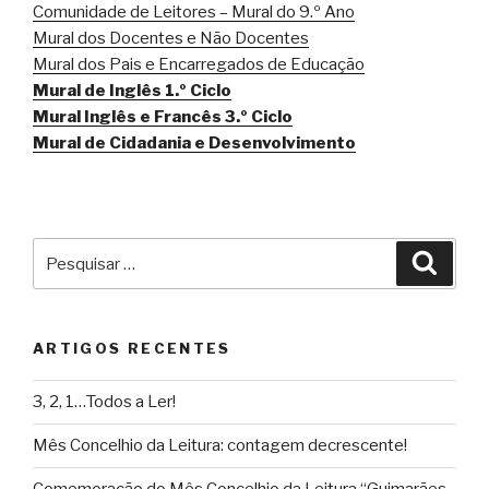
Comunidade de Leitores – Mural do 9.º Ano
Mural dos Docentes e Não Docentes
Mural dos Pais e Encarregados de Educação
Mural de Inglês 1.º Ciclo
Mural Inglês e Francês 3.º Ciclo
Mural de Cidadania e Desenvolvimento
Pesquisar
Pesqu
por:
ARTIGOS RECENTES
3, 2, 1…Todos a Ler!
Mês Concelhio da Leitura: contagem decrescente!