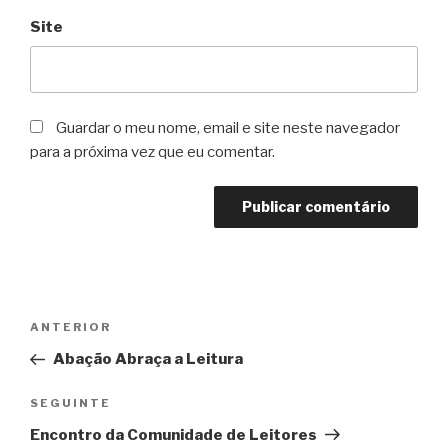
Site
Guardar o meu nome, email e site neste navegador
para a próxima vez que eu comentar.
Navegação
Conteúdo
ANTERIOR
de
anterior
Abação Abraça a Leitura
artigos
Conteúdo
SEGUINTE
seguinte
Encontro da Comunidade de Leitores