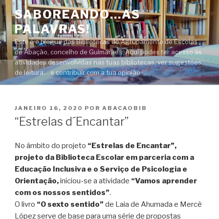
Saltar
SABOREANDO…AS
para
PALAVRAS!
o
conteúdo
Este é o blogue das Bibliotecas do Agrupamento de Escolas
de Abação, concelho de Guimarães. Aqui podes ter acesso às
atividades desenvolvidas nas tuas bibliotecas, ver sugestões
de leitura… e contribuir com a tua opinião.
PUBLICADO
JANEIRO 16, 2020
POR
ABACAOBIB
EM
“Estrelas d´Encantar”
No âmbito do projeto
“Estrelas de Encantar”,
projeto da Biblioteca Escolar em parceria com a
Educação Inclusiva e o Serviço de Psicologia e
Orientação,
iniciou-se a atividade
“Vamos aprender
com os nossos sentidos”
.
O livro
“O sexto sentido”
de Laia de Ahumada e Mercè
López serve de base para uma série de propostas